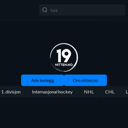
Alle innlegg
Om nitten.no
1. divisjon
Internasjonal hockey
NHL
CHL
L
CHL