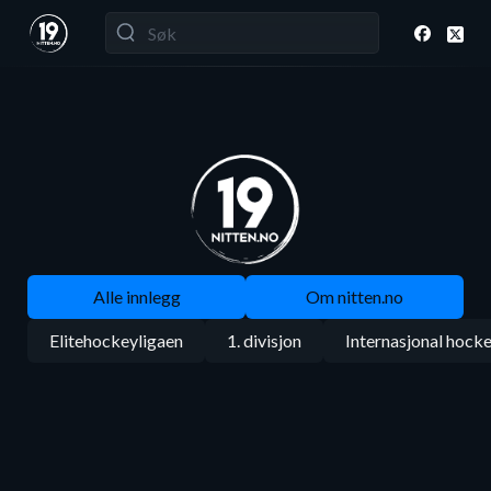
Alle innlegg
Om nitten.no
Elitehockeyligaen
1. divisjon
Internasjonal hock