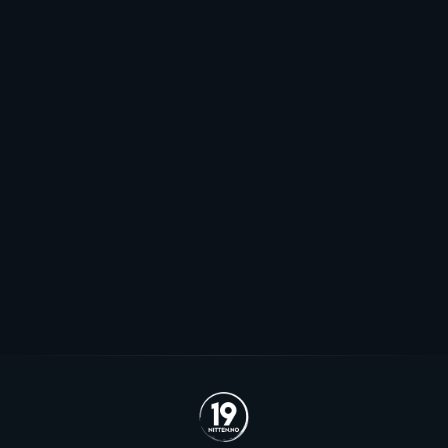
Pauser spillerjakten: - Har to plasser
jeg håper vi kommer til å fylle
Stjernen ønsker seg to offensive importer, men
spillerjakten er satt på pause og erstattet med jakt på
økte rammer.
Se alle