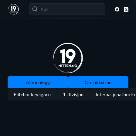
Alle innlegg
Om nitten.no
Elitehockeyligaen
1. divisjon
Internasjonal hock