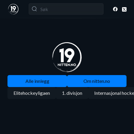
Alle innlegg
Om nitten.no
Elitehockeyligaen
1. divisjon
Internasjonal hock