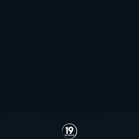
Elitehockeyligaen
Mot EHL-exit for Elvsveen: - Mest
sannsynlig
Patrick Elvsveen er trolig tapt for Stavanger Oilers og
blir neppe Storhamar-spiller da det er konkret
interesse fra utlandet for landslagsspilleren.
Se alle