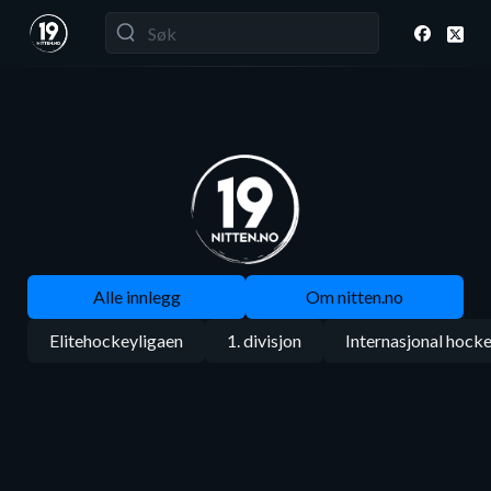
Alle innlegg
Om nitten.no
Elitehockeyligaen
1. divisjon
Internasjonal hock