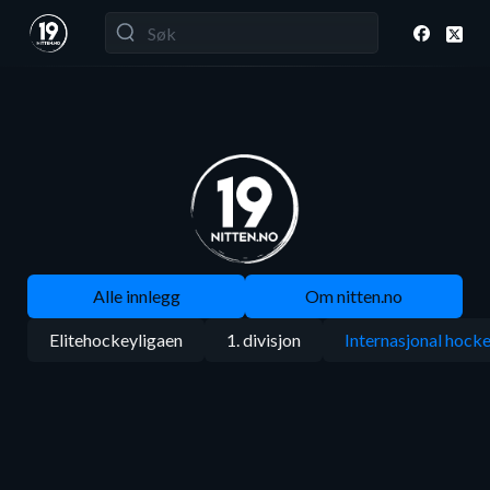
Alle innlegg
Om nitten.no
Elitehockeyligaen
1. divisjon
Internasjonal hock