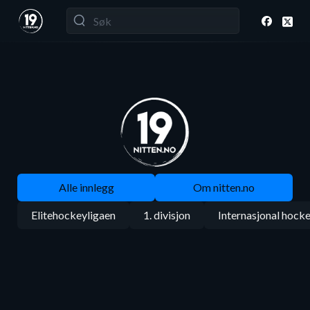
Alle innlegg
Om nitten.no
Elitehockeyligaen
1. divisjon
Internasjonal hock