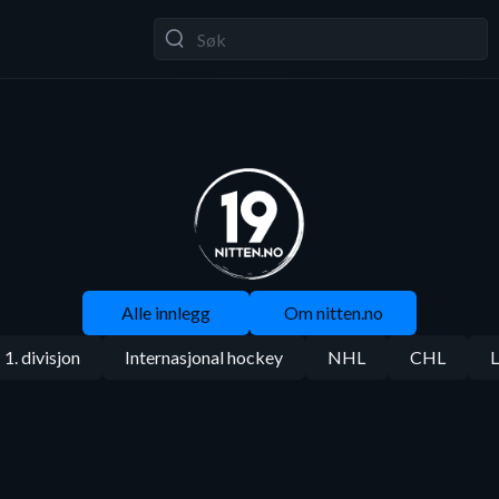
Alle innlegg
Om nitten.no
1. divisjon
Internasjonal hockey
NHL
CHL
L