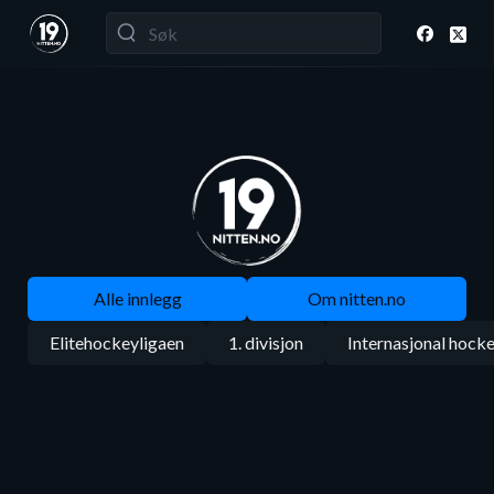
Alle innlegg
Om nitten.no
Elitehockeyligaen
1. divisjon
Internasjonal hock