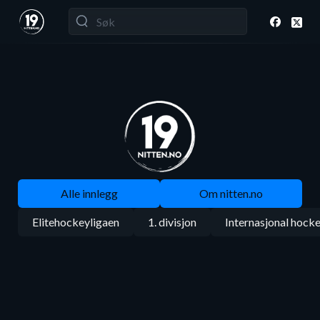
Alle innlegg
Om nitten.no
Elitehockeyligaen
1. divisjon
Internasjonal hock