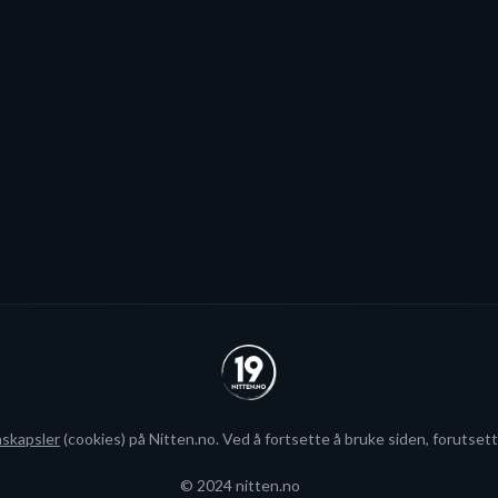
Espen «Shampo» Knutsen synes det var ekstra gøy at
nevøen Mikkel Eriksen (17) ble draftet av en ikonisk
klubb som New York Rangers.
ious
Neste
nskapsler
(cookies) på Nitten.no. Ved å fortsette å bruke siden, forutsett
© 2024 nitten.no