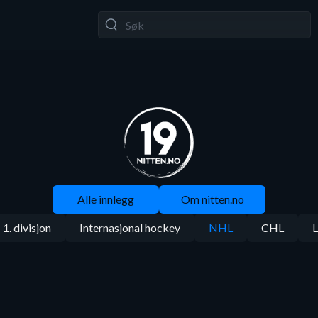
Alle innlegg
Om nitten.no
1. divisjon
Internasjonal hockey
NHL
CHL
L
NHL