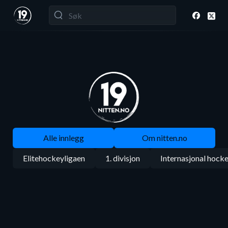
Alle innlegg
Om nitten.no
Elitehockeyligaen
1. divisjon
Internasjonal hock