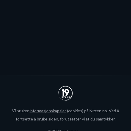
Patrick Elvsveen er trolig tapt for Stavanger Oilers og
blir neppe Storhamar-spiller da det er konkret
interesse fra utlandet for landslagsspilleren.
Se alle
Vi bruker
informasjonskapsler
(cookies) på Nitten.no. Ved å
fortsette å bruke siden, forutsetter vi at du samtykker.