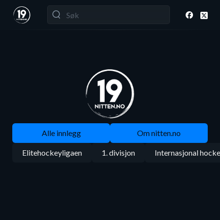
Alle innlegg
Om nitten.no
Elitehockeyligaen
1. divisjon
Internasjonal hock