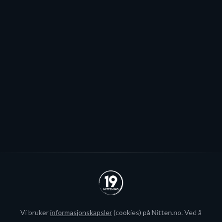
jeg håper vi kommer til å fylle
Stjernen ønsker seg to offensive importer, men
spillerjakten er satt på pause og erstattet med jakt på
økte rammer.
Se alle
Vi bruker
informasjonskapsler
(cookies) på Nitten.no. Ved å