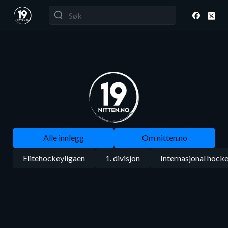
Alle innlegg
Om nitten.no
Elitehockeyligaen
1. divisjon
Internasjonal hock