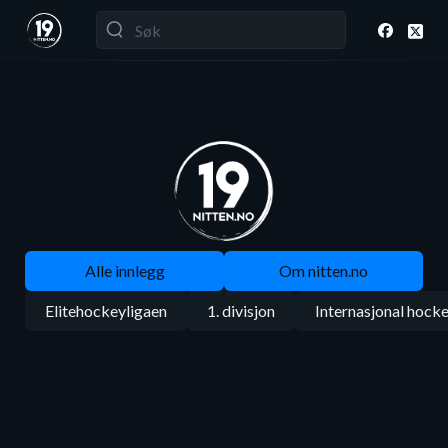
Alle innlegg
Om nitten.no
Elitehockeyligaen
1. divisjon
Internasjonal hock