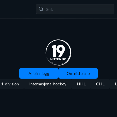
Alle innlegg
Om nitten.no
1. divisjon
Internasjonal hockey
NHL
CHL
L