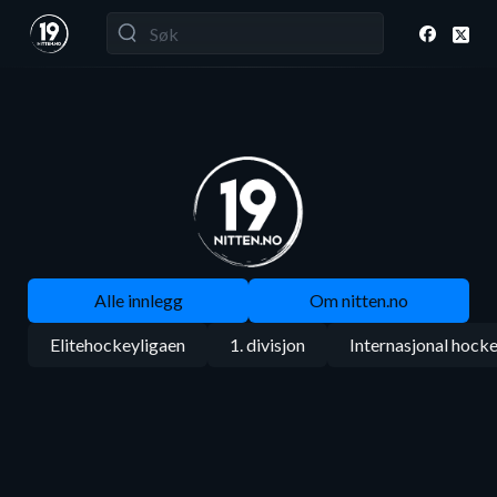
Alle innlegg
Om nitten.no
Elitehockeyligaen
1. divisjon
Internasjonal hock