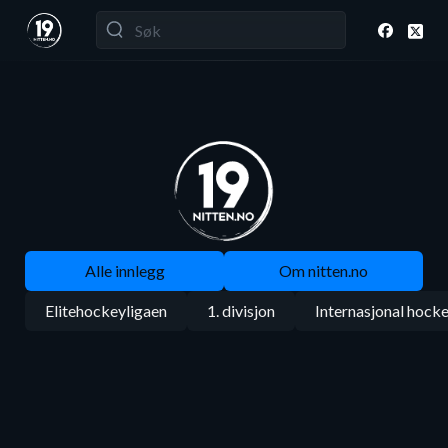
Alle innlegg
Om nitten.no
Elitehockeyligaen
1. divisjon
Internasjonal hock