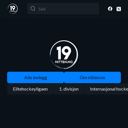
Alle innlegg
Om nitten.no
Elitehockeyligaen
1. divisjon
Internasjonal hock