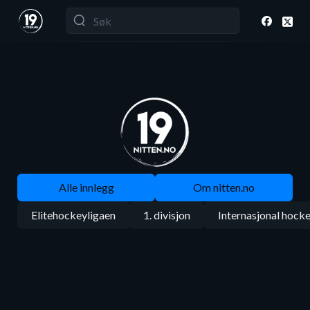
Alle innlegg
Om nitten.no
Elitehockeyligaen
1. divisjon
Internasjonal hock