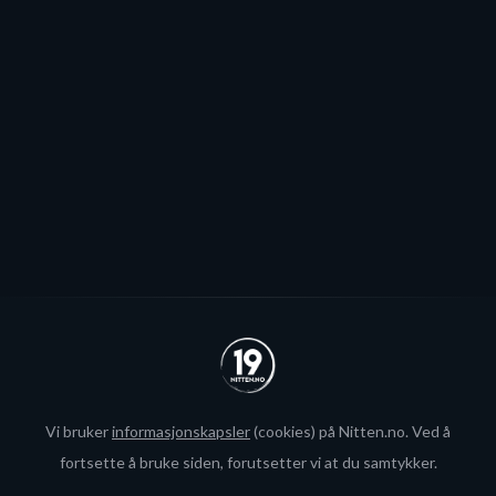
Patrick Elvsveen er trolig tapt for Stavanger Oilers og
blir neppe Storhamar-spiller da det er konkret
interesse fra utlandet for landslagsspilleren.
Se alle
Vi bruker
informasjonskapsler
(cookies) på Nitten.no. Ved å
fortsette å bruke siden, forutsetter vi at du samtykker.