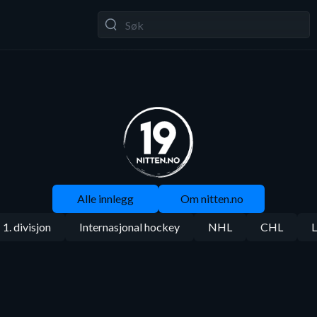
Alle innlegg
Om nitten.no
1. divisjon
Internasjonal hockey
NHL
CHL
L