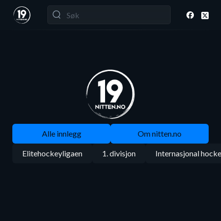
Alle innlegg
Om nitten.no
Elitehockeyligaen
1. divisjon
Internasjonal hock