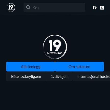
Alle innlegg
Om nitten.no
Elitehockeyligaen
1. divisjon
Internasjonal hock