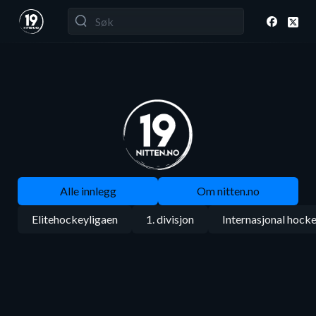
Alle innlegg
Om nitten.no
Elitehockeyligaen
1. divisjon
Internasjonal hock