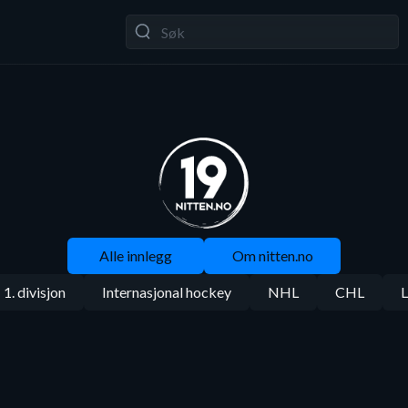
Alle innlegg
Om nitten.no
1. divisjon
Internasjonal hockey
NHL
CHL
L