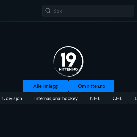
Alle innlegg
Om nitten.no
1. divisjon
Internasjonal hockey
NHL
CHL
L