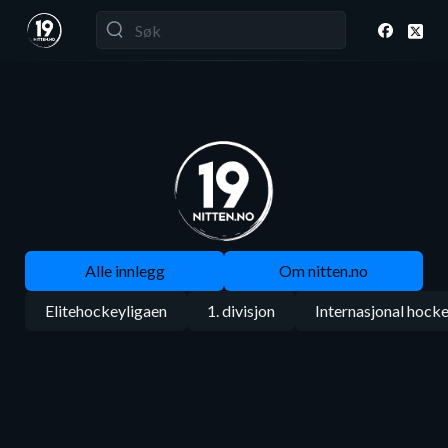
Alle innlegg
Om nitten.no
Elitehockeyligaen
1. divisjon
Internasjonal hock