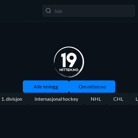
Alle innlegg
Om nitten.no
1. divisjon
Internasjonal hockey
NHL
CHL
L