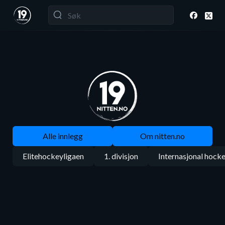
Alle innlegg
Om nitten.no
Elitehockeyligaen
1. divisjon
Internasjonal hock