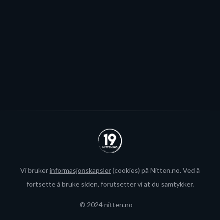
blir neppe Storhamar-spiller da det er konkret
interesse fra utlandet for landslagsspilleren.
Se alle
Vi bruker
informasjonskapsler
(cookies) på Nitten.no. Ved å
fortsette å bruke siden, forutsetter vi at du samtykker.
© 2024 nitten.no