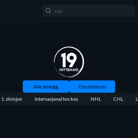
Alle innlegg
Om nitten.no
1. divisjon
Internasjonal hockey
NHL
CHL
L