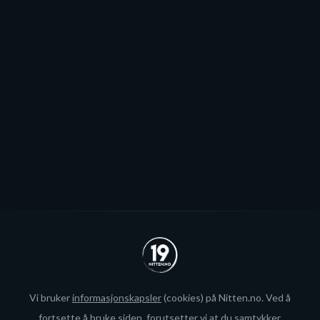
jeg håper vi kommer til å fylle
Stjernen ønsker seg to offensive importer, men
spillerjakten er satt på pause og erstattet med jakt på
økte rammer.
Se alle
Vi bruker
informasjonskapsler
(cookies) på Nitten.no. Ved å
fortsette å bruke siden, forutsetter vi at du samtykker.