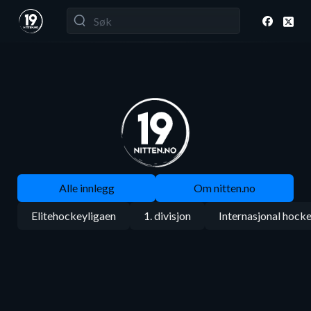
Alle innlegg
Om nitten.no
Elitehockeyligaen
1. divisjon
Internasjonal hock