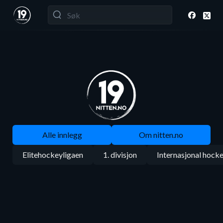
Alle innlegg
Om nitten.no
Elitehockeyligaen
1. divisjon
Internasjonal hock