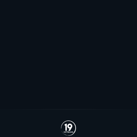
Elitehockeyligaen
Mot EHL-exit for Elvsveen: - Mest
sannsynlig
Patrick Elvsveen er trolig tapt for Stavanger Oilers og
blir neppe Storhamar-spiller da det er konkret
interesse fra utlandet for landslagsspilleren.
Se alle