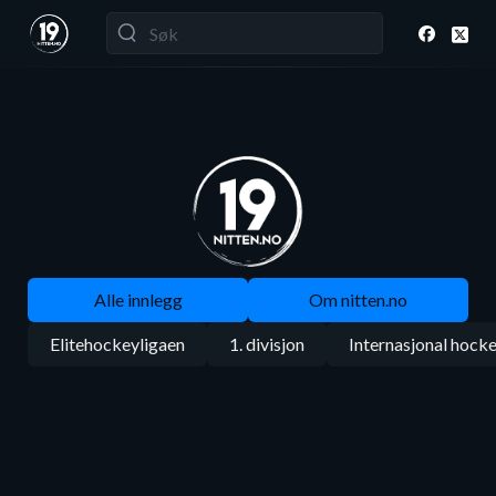
Alle innlegg
Om nitten.no
Elitehockeyligaen
1. divisjon
Internasjonal hock