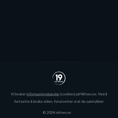
blir neppe Storhamar-spiller da det er konkret
interesse fra utlandet for landslagsspilleren.
Se alle
Vi bruker
informasjonskapsler
(cookies) på Nitten.no. Ved å
fortsette å bruke siden, forutsetter vi at du samtykker.
© 2024 nitten.no