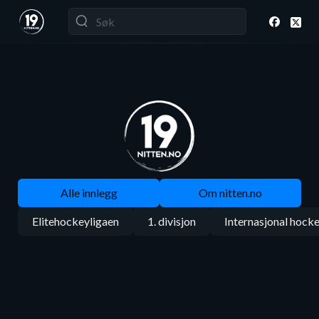
Alle innlegg
Om nitten.no
Elitehockeyligaen
1. divisjon
Internasjonal hock