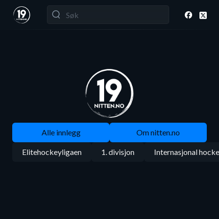
Alle innlegg
Om nitten.no
Elitehockeyligaen
1. divisjon
Internasjonal hock