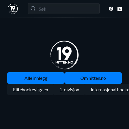
Alle innlegg
Om nitten.no
Elitehockeyligaen
1. divisjon
Internasjonal hock