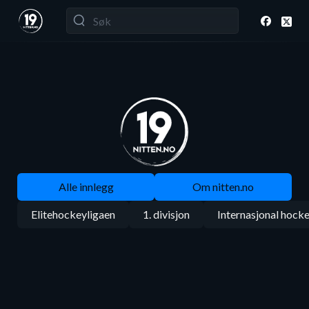
Alle innlegg
Om nitten.no
Elitehockeyligaen
1. divisjon
Internasjonal hock