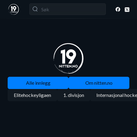
Alle innlegg
Om nitten.no
Elitehockeyligaen
1. divisjon
Internasjonal hock