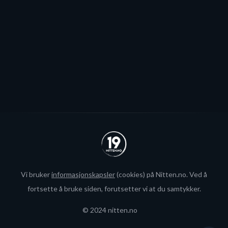
blir neppe Storhamar-spiller da det er konkret
interesse fra utlandet for landslagsspilleren.
Se alle
Vi bruker
informasjonskapsler
(cookies) på Nitten.no. Ved å
fortsette å bruke siden, forutsetter vi at du samtykker.
© 2024 nitten.no