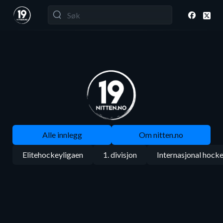
Alle innlegg
Om nitten.no
Elitehockeyligaen
1. divisjon
Internasjonal hock