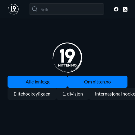
Alle innlegg
Om nitten.no
Elitehockeyligaen
1. divisjon
Internasjonal hock