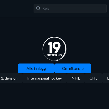
Alle innlegg
Om nitten.no
1. divisjon
Internasjonal hockey
NHL
CHL
L