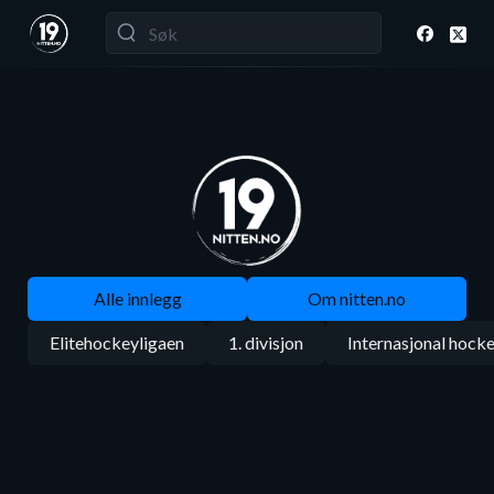
Alle innlegg
Om nitten.no
Elitehockeyligaen
1. divisjon
Internasjonal hock