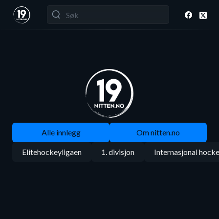
Alle innlegg
Om nitten.no
Elitehockeyligaen
1. divisjon
Internasjonal hock