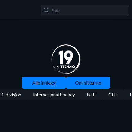
Alle innlegg
Om nitten.no
1. divisjon
Internasjonal hockey
NHL
CHL
L