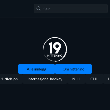
Alle innlegg
Om nitten.no
1. divisjon
Internasjonal hockey
NHL
CHL
L