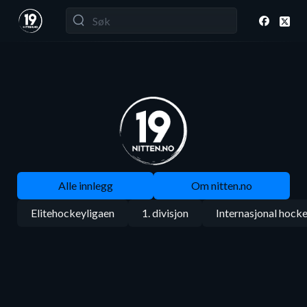
Alle innlegg
Om nitten.no
Elitehockeyligaen
1. divisjon
Internasjonal hock