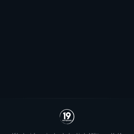
Pauser spillerjakten: - Har to plasser
jeg håper vi kommer til å fylle
Stjernen ønsker seg to offensive importer, men
spillerjakten er satt på pause og erstattet med jakt på
økte rammer.
Se alle