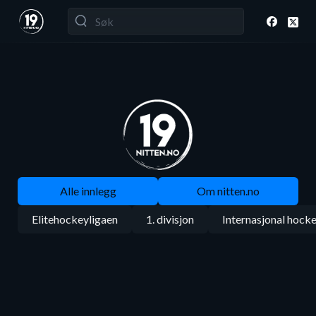
Alle innlegg
Om nitten.no
Elitehockeyligaen
1. divisjon
Internasjonal hock