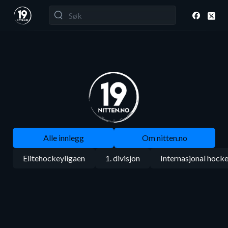
Alle innlegg
Om nitten.no
Elitehockeyligaen
1. divisjon
Internasjonal hock