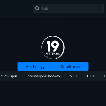
Alle innlegg
Om nitten.no
1. divisjon
Internasjonal hockey
NHL
CHL
L