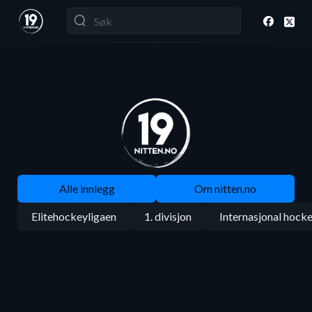
Alle innlegg
Om nitten.no
Elitehockeyligaen
1. divisjon
Internasjonal hock